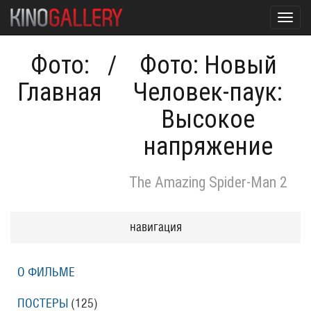
Toggl
navig
Фото:
/
Фото: Новый
Главная
Человек-паук:
Высокое
напряжение
The Amazing Spider-Man 2
навигация
О ФИЛЬМЕ
ПОСТЕРЫ
(125)