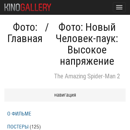
Toggl
navig
Фото:
/
Фото: Новый
Главная
Человек-паук:
Высокое
напряжение
The Amazing Spider-Man 2
навигация
О ФИЛЬМЕ
ПОСТЕРЫ
(125)