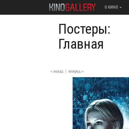
О КИНО
Постеры:
Главная
« назад
|
вперед »