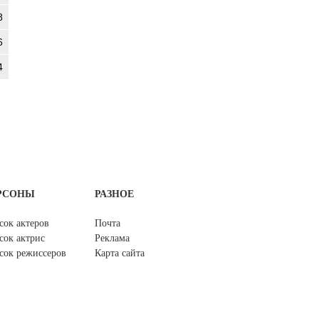
8
6
4
РСОНЫ
РАЗНОЕ
сок актеров
Почта
сок актрис
Реклама
сок режиссеров
Карта сайта