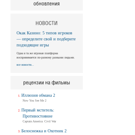
обновления
НОВОСТИ
Окак Казино: 5 типов игроков
— определите свой и подберите
подходящие игры
Одна и та же игровая платформа
воспринимается по-разному разными людьми.
все новости...
рецензии на фильмы
Иллюзия обмана 2
Now You See Me 2
Первый мститель:
Противостояние
Captain America: Civil War
Белоснежка и Охотник 2