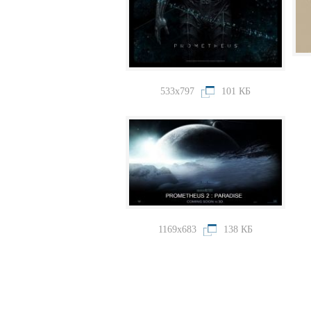
533x797
101 КБ
1169x683
138 КБ