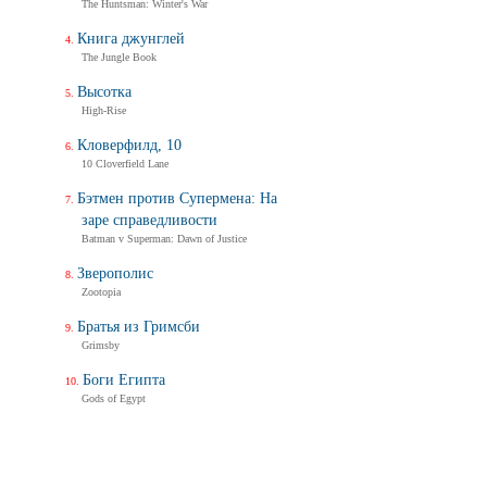
The Huntsman: Winter's War
Книга джунглей
The Jungle Book
Высотка
High-Rise
Кловерфилд, 10
10 Cloverfield Lane
Бэтмен против Супермена: На
заре справедливости
Batman v Superman: Dawn of Justice
Зверополис
Zootopia
Братья из Гримсби
Grimsby
Боги Египта
Gods of Egypt