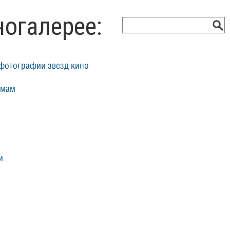
ногалерее:
фотографии звезд кино
ьмам
...