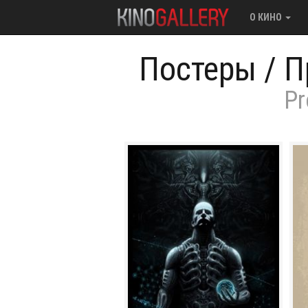
О КИНО
Постеры
/
П
Pr