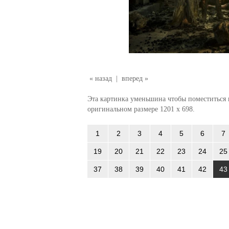
« назад
|
вперед »
Эта картинка уменьшина чтобы поместиться в
оригинальном размере 1201 x 698.
1
2
3
4
5
6
7
19
20
21
22
23
24
25
37
38
39
40
41
42
43