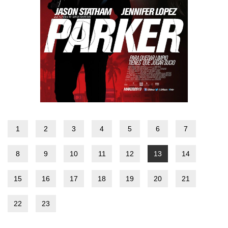
1
2
3
4
5
6
7
8
9
10
11
12
13
14
15
16
17
18
19
20
21
22
23