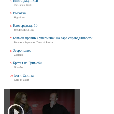
Книга джунглей
The Jungle Book
Высотка
High-Rise
Кловерфилд, 10
10 Cloverfield Lane
Бэтмен против Супермена: На заре справедливости
Batman v Superman: Dawn of Justice
Зверополис
Zootopia
Братья из Гримсби
Grimsby
Боги Египта
Gods of Egypt