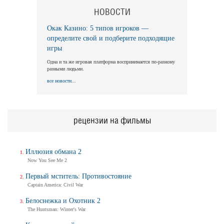
НОВОСТИ
Окак Казино: 5 типов игроков —
определите свой и подберите подходящие
игры
Одна и та же игровая платформа воспринимается по-разному
разными людьми.
все новости...
рецензии на фильмы
Иллюзия обмана 2
Now You See Me 2
Первый мститель: Противостояние
Captain America: Civil War
Белоснежка и Охотник 2
The Huntsman: Winter's War