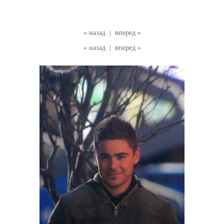
« назад
|
вперед »
« назад
|
вперед »