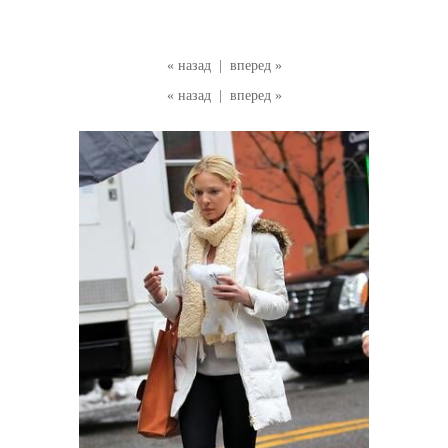
« назад
|
вперед »
« назад
|
вперед »