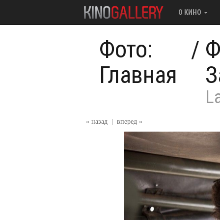
О КИНО
Фото:
/
Ф
Главная
З
La
« назад
|
вперед »