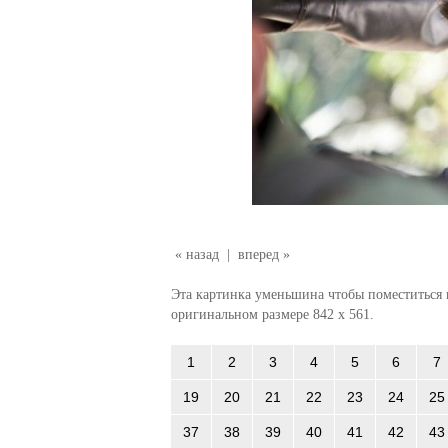
« назад
|
вперед »
Эта картинка уменьшина чтобы поместиться в
оригинальном размере 842 x 561.
1
2
3
4
5
6
7
19
20
21
22
23
24
25
37
38
39
40
41
42
43