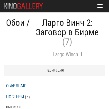
Toggl
navig
Обои
/
Ларго Винч 2:
Заговор в Бирме
(7)
Largo Winch II
навигация
О ФИЛЬМЕ
ПОСТЕРЫ
(7)
ОБЛОЖКИ