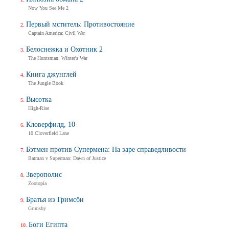
Now You See Me 2
Первый мститель: Противостояние
Captain America: Civil War
Белоснежка и Охотник 2
The Huntsman: Winter's War
Книга джунглей
The Jungle Book
Высотка
High-Rise
Кловерфилд, 10
10 Cloverfield Lane
Бэтмен против Супермена: На заре справедливости
Batman v Superman: Dawn of Justice
Зверополис
Zootopia
Братья из Гримсби
Grimsby
Боги Египта