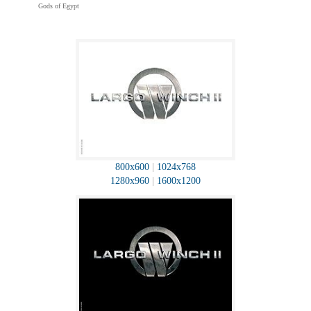
Gods of Egypt
800x600
|
1024x768
1280x960
|
1600x1200