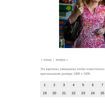
« назад
|
вперед »
Эта картинка уменьшина чтобы поместиться в
оригинальном размере 2400 x 1600.
1
2
3
4
5
6
7
19
20
21
22
23
24
25