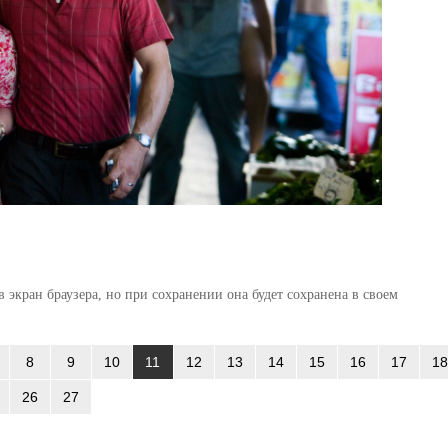
 экран браузера, но при сохранении она будет сохранена в своем
8
9
10
11
12
13
14
15
16
17
18
26
27