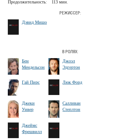
Продолжительность:
113 мин.
РЕЖИССЕР:
Дэвид Мишо
В РОЛЯХ:
Бен
Джоэл
Мендельсон
Эдгертон
Гай Пирс
Люк Форд
Джеки
Салливан
Уивер
Степлтон
Джеймс
Фрешвилл