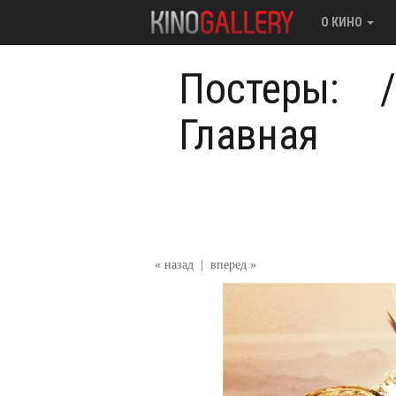
О КИНО
Постеры:
Главная
« назад
|
вперед »