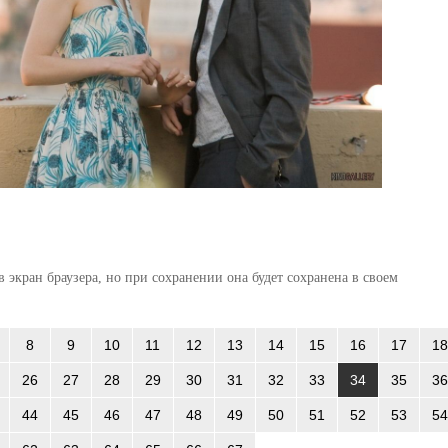
 экран браузера, но при сохранении она будет сохранена в своем
8
9
10
11
12
13
14
15
16
17
18
26
27
28
29
30
31
32
33
34
35
36
44
45
46
47
48
49
50
51
52
53
54