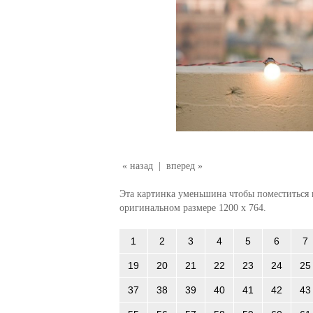
« назад
|
вперед »
Эта картинка уменьшина чтобы поместиться в
оригинальном размере 1200 x 764.
1
2
3
4
5
6
7
19
20
21
22
23
24
25
37
38
39
40
41
42
43