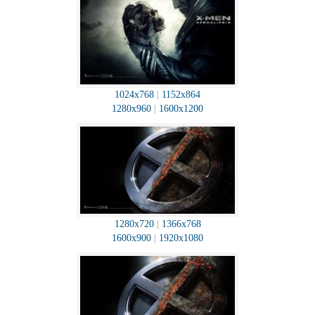
1024x768
|
1152x864
1280x960
|
1600x1200
1280x720
|
1366x768
1600x900
|
1920x1080