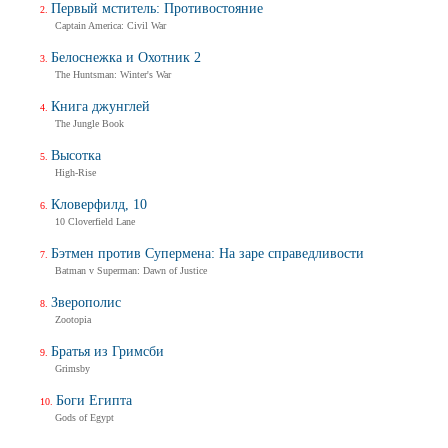
Первый мститель: Противостояние
Captain America: Civil War
Белоснежка и Охотник 2
The Huntsman: Winter's War
Книга джунглей
The Jungle Book
Высотка
High-Rise
Кловерфилд, 10
10 Cloverfield Lane
Бэтмен против Супермена: На заре справедливости
Batman v Superman: Dawn of Justice
Зверополис
Zootopia
Братья из Гримсби
Grimsby
Боги Египта
Gods of Egypt