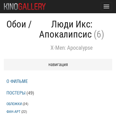
Toggl
navig
Обои
/
Люди Икс:
Апокалипсис
(6)
X-Men: Apocalypse
навигация
О ФИЛЬМЕ
ПОСТЕРЫ
(49)
ОБЛОЖКИ
(24)
ФАН-АРТ
(22)