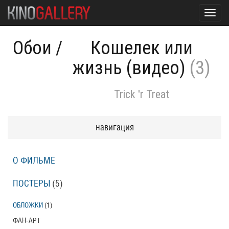
Toggl
navig
Обои
/
Кошелек или
жизнь (видео)
(3)
Trick 'r Treat
навигация
О ФИЛЬМЕ
ПОСТЕРЫ
(5)
ОБЛОЖКИ
(1)
ФАН-АРТ