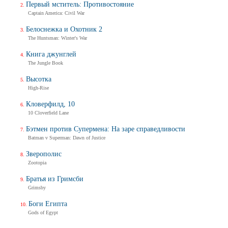
Первый мститель: Противостояние
Captain America: Civil War
Белоснежка и Охотник 2
The Huntsman: Winter's War
Книга джунглей
The Jungle Book
Высотка
High-Rise
Кловерфилд, 10
10 Cloverfield Lane
Бэтмен против Супермена: На заре справедливости
Batman v Superman: Dawn of Justice
Зверополис
Zootopia
Братья из Гримсби
Grimsby
Боги Египта
Gods of Egypt