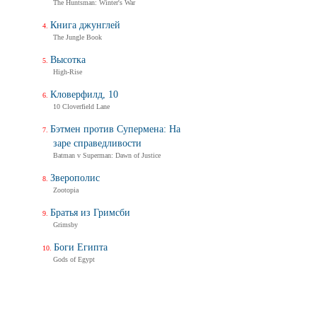
The Huntsman: Winter's War
Книга джунглей
The Jungle Book
Высотка
High-Rise
Кловерфилд, 10
10 Cloverfield Lane
Бэтмен против Супермена: На
заре справедливости
Batman v Superman: Dawn of Justice
Зверополис
Zootopia
Братья из Гримсби
Grimsby
Боги Египта
Gods of Egypt