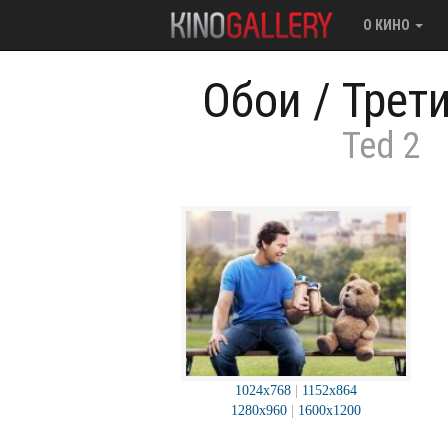
О КИНО
Обои
/
Трет
Ted 2
1024x768
|
1152x864
1280x960
|
1600x1200