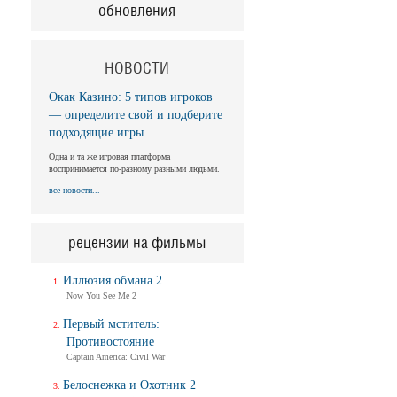
обновления
НОВОСТИ
Окак Казино: 5 типов игроков
— определите свой и подберите
подходящие игры
Одна и та же игровая платформа
воспринимается по-разному разными людьми.
все новости...
рецензии на фильмы
Иллюзия обмана 2
Now You See Me 2
Первый мститель:
Противостояние
Captain America: Civil War
Белоснежка и Охотник 2