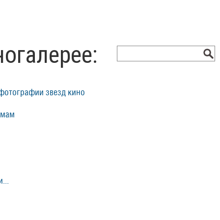
ногалерее:
фотографии звезд кино
ьмам
...