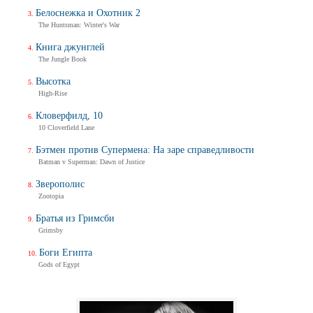
Белоснежка и Охотник 2
The Huntsman: Winter's War
Книга джунглей
The Jungle Book
Высотка
High-Rise
Кловерфилд, 10
10 Cloverfield Lane
Бэтмен против Супермена: На заре справедливости
Batman v Superman: Dawn of Justice
Зверополис
Zootopia
Братья из Гримсби
Grimsby
Боги Египта
Gods of Egypt