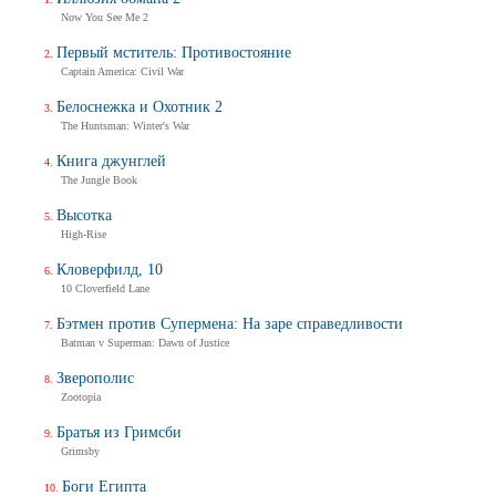
Now You See Me 2
Первый мститель: Противостояние
Captain America: Civil War
Белоснежка и Охотник 2
The Huntsman: Winter's War
Книга джунглей
The Jungle Book
Высотка
High-Rise
Кловерфилд, 10
10 Cloverfield Lane
Бэтмен против Супермена: На заре справедливости
Batman v Superman: Dawn of Justice
Зверополис
Zootopia
Братья из Гримсби
Grimsby
Боги Египта