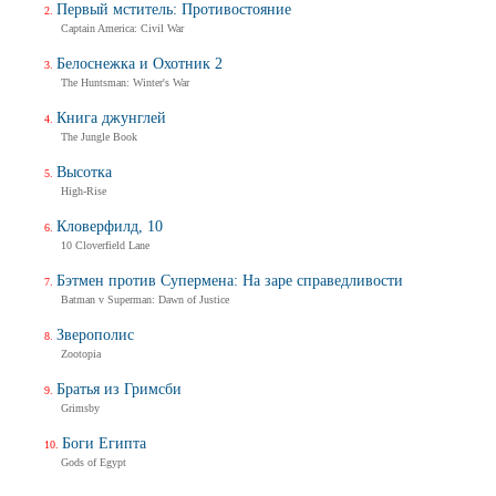
Первый мститель: Противостояние
Captain America: Civil War
Белоснежка и Охотник 2
The Huntsman: Winter's War
Книга джунглей
The Jungle Book
Высотка
High-Rise
Кловерфилд, 10
10 Cloverfield Lane
Бэтмен против Супермена: На заре справедливости
Batman v Superman: Dawn of Justice
Зверополис
Zootopia
Братья из Гримсби
Grimsby
Боги Египта
Gods of Egypt