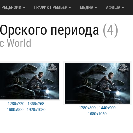
РЕЦЕНЗИИ
ГРАФИК ПРЕМЬЕР
МЕДИА
АФИША
Юрского периода
(4)
c World
1280x720
|
1366x768
1280x800
|
1440x900
1600x900
|
1920x1080
1680x1050