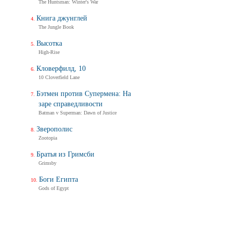
The Huntsman: Winter's War
Книга джунглей
The Jungle Book
Высотка
High-Rise
Кловерфилд, 10
10 Cloverfield Lane
Бэтмен против Супермена: На
заре справедливости
Batman v Superman: Dawn of Justice
Зверополис
Zootopia
Братья из Гримсби
Grimsby
Боги Египта
Gods of Egypt