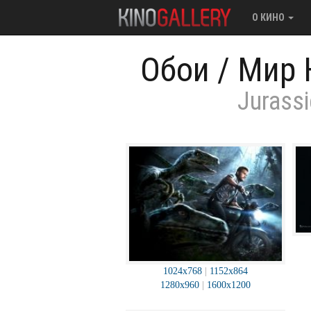
О КИНО
Обои
/
Мир 
Jurassi
1024x768
|
1152x864
1280x960
|
1600x1200