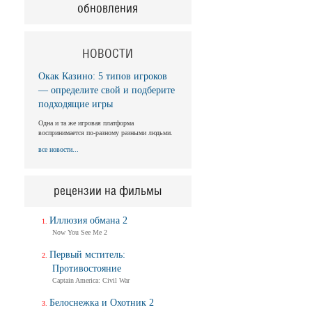
обновления
НОВОСТИ
Окак Казино: 5 типов игроков
— определите свой и подберите
подходящие игры
Одна и та же игровая платформа
воспринимается по-разному разными людьми.
все новости...
рецензии на фильмы
Иллюзия обмана 2
Now You See Me 2
Первый мститель:
Противостояние
Captain America: Civil War
Белоснежка и Охотник 2