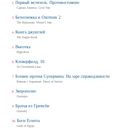
Первый мститель: Противостояние
Captain America: Civil War
Белоснежка и Охотник 2
The Huntsman: Winter's War
Книга джунглей
The Jungle Book
Высотка
High-Rise
Кловерфилд, 10
10 Cloverfield Lane
Бэтмен против Супермена: На заре справедливости
Batman v Superman: Dawn of Justice
Зверополис
Zootopia
Братья из Гримсби
Grimsby
Боги Египта
Gods of Egypt