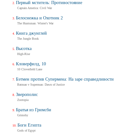
Первый мститель: Противостояние
Captain America: Civil War
Белоснежка и Охотник 2
The Huntsman: Winter's War
Книга джунглей
The Jungle Book
Высотка
High-Rise
Кловерфилд, 10
10 Cloverfield Lane
Бэтмен против Супермена: На заре справедливости
Batman v Superman: Dawn of Justice
Зверополис
Zootopia
Братья из Гримсби
Grimsby
Боги Египта
Gods of Egypt