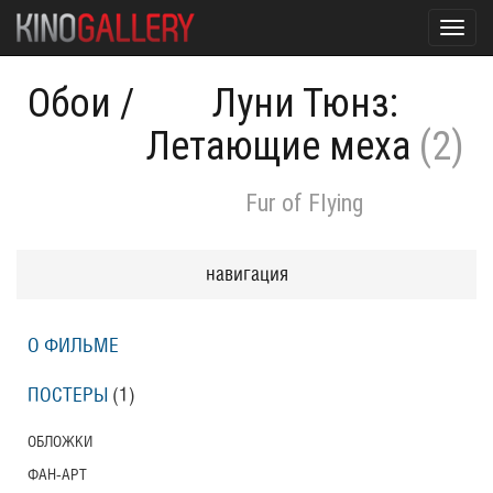
Toggl
navig
Обои
/
Луни Тюнз:
Летающие меха
(2)
Fur of Flying
навигация
О ФИЛЬМЕ
ПОСТЕРЫ
(1)
ОБЛОЖКИ
ФАН-АРТ