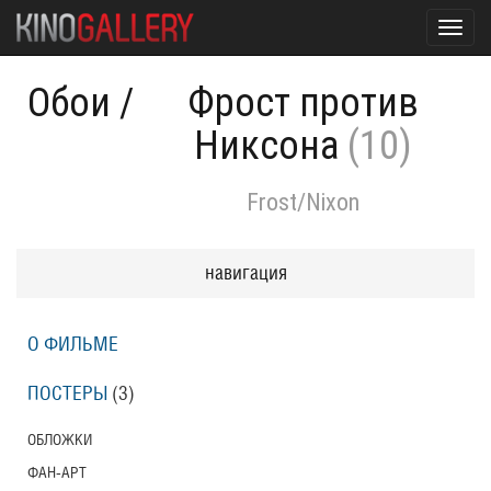
Toggl
navig
Обои
/
Фрост против
Никсона
(10)
Frost/Nixon
навигация
О ФИЛЬМЕ
ПОСТЕРЫ
(3)
ОБЛОЖКИ
ФАН-АРТ