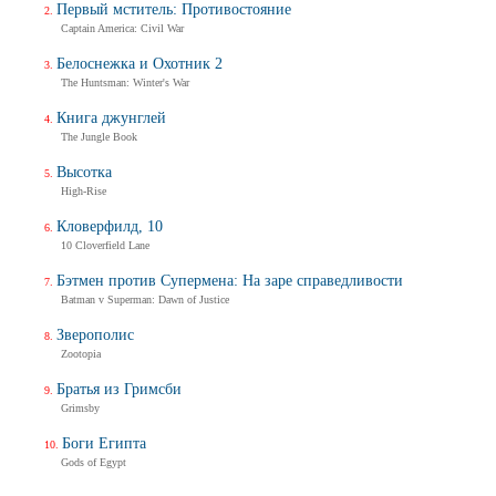
Первый мститель: Противостояние
Captain America: Civil War
Белоснежка и Охотник 2
The Huntsman: Winter's War
Книга джунглей
The Jungle Book
Высотка
High-Rise
Кловерфилд, 10
10 Cloverfield Lane
Бэтмен против Супермена: На заре справедливости
Batman v Superman: Dawn of Justice
Зверополис
Zootopia
Братья из Гримсби
Grimsby
Боги Египта
Gods of Egypt