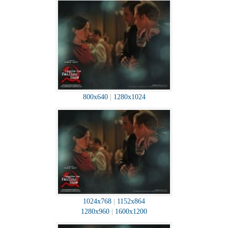
800x640
|
1280x1024
1024x768
|
1152x864
1280x960
|
1600x1200