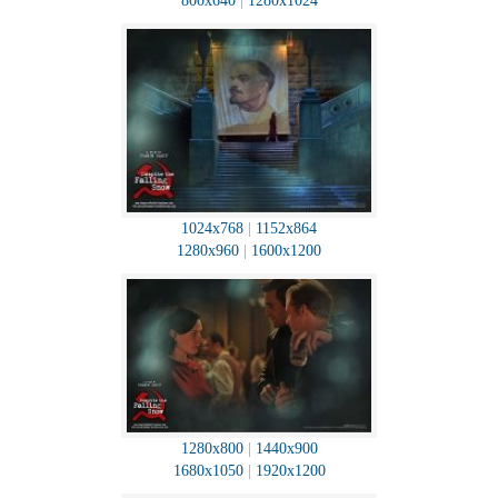
800x640
|
1280x1024
1024x768
|
1152x864
1280x960
|
1600x1200
1280x800
|
1440x900
1680x1050
|
1920x1200