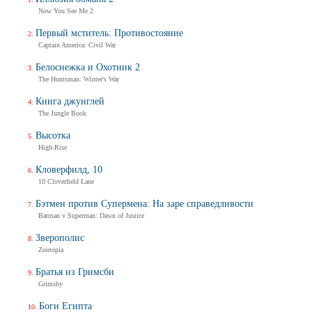
Now You See Me 2
Первый мститель: Противостояние
Captain America: Civil War
Белоснежка и Охотник 2
The Huntsman: Winter's War
Книга джунглей
The Jungle Book
Высотка
High-Rise
Кловерфилд, 10
10 Cloverfield Lane
Бэтмен против Супермена: На заре справедливости
Batman v Superman: Dawn of Justice
Зверополис
Zootopia
Братья из Гримсби
Grimsby
Боги Египта