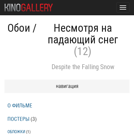
Toggl
navig
Обои
/
Несмотря на
падающий снег
(12)
Despite the Falling Snow
навигация
О ФИЛЬМЕ
ПОСТЕРЫ
(3)
ОБЛОЖКИ
(1)