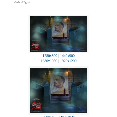
Gods of Egypt
1280x800
|
1440x900
1680x1050
|
1920x1200