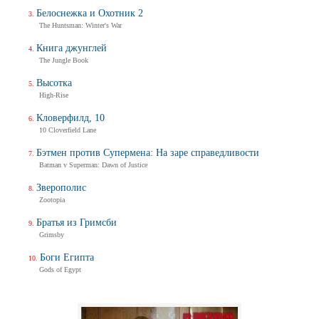
Белоснежка и Охотник 2
The Huntsman: Winter's War
Книга джунглей
The Jungle Book
Высотка
High-Rise
Кловерфилд, 10
10 Cloverfield Lane
Бэтмен против Супермена: На заре справедливости
Batman v Superman: Dawn of Justice
Зверополис
Zootopia
Братья из Гримсби
Grimsby
Боги Египта
Gods of Egypt