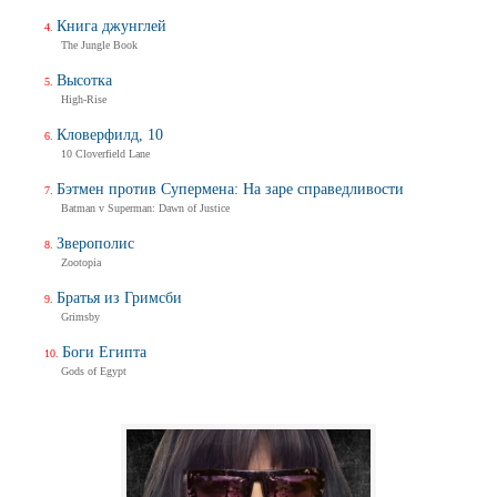
Книга джунглей
The Jungle Book
Высотка
High-Rise
Кловерфилд, 10
10 Cloverfield Lane
Бэтмен против Супермена: На заре справедливости
Batman v Superman: Dawn of Justice
Зверополис
Zootopia
Братья из Гримсби
Grimsby
Боги Египта
Gods of Egypt