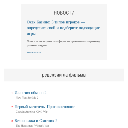
НОВОСТИ
Окак Казино: 5 типов игроков —
определите свой и подберите подходящие
игры
Одна и та же игровая платформа воспринимается по-разному
разными людьми.
все новости...
рецензии на фильмы
Иллюзия обмана 2
Now You See Me 2
Первый мститель: Противостояние
Captain America: Civil War
Белоснежка и Охотник 2
The Huntsman: Winter's War