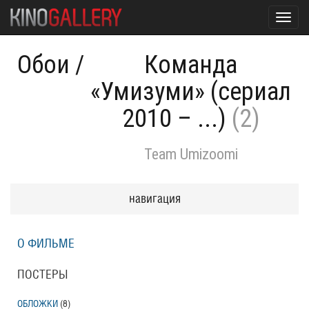
Toggl
navig
Обои
/
Команда
«Умизуми» (сериал
2010 – ...)
(2)
Team Umizoomi
навигация
О ФИЛЬМЕ
ПОСТЕРЫ
ОБЛОЖКИ
(8)