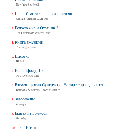
Now You See Me 2
Первый мститель: Противостояние
Captain America: Civil War
Белоснежка и Охотник 2
The Huntsman: Winter's War
Книга джунглей
The Jungle Book
Высотка
High-Rise
Кловерфилд, 10
10 Cloverfield Lane
Бэтмен против Супермена: На заре справедливости
Batman v Superman: Dawn of Justice
Зверополис
Zootopia
Братья из Гримсби
Grimsby
Боги Египта