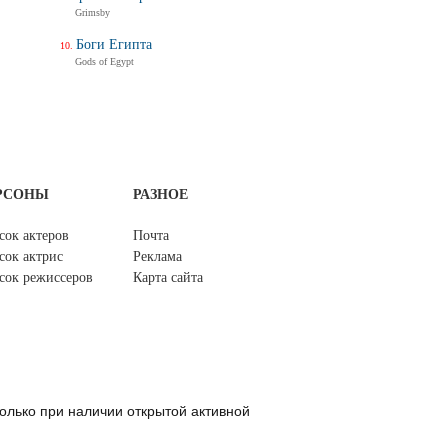
Grimsby
Боги Египта
Gods of Egypt
РСОНЫ
РАЗНОЕ
сок актеров
Почта
сок актрис
Реклама
сок режиссеров
Карта сайта
олько при наличии открытой активной