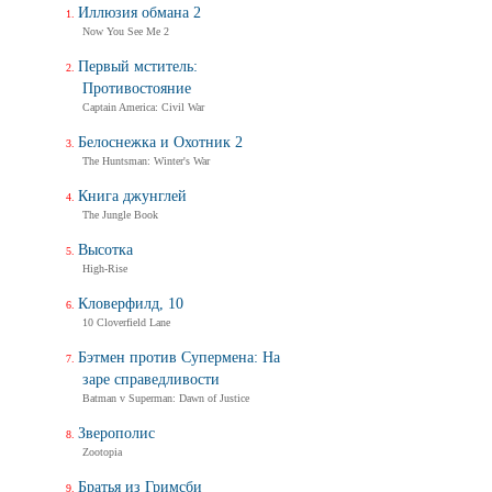
Иллюзия обмана 2
Now You See Me 2
Первый мститель:
Противостояние
Captain America: Civil War
Белоснежка и Охотник 2
The Huntsman: Winter's War
Книга джунглей
The Jungle Book
Высотка
High-Rise
Кловерфилд, 10
10 Cloverfield Lane
Бэтмен против Супермена: На
заре справедливости
Batman v Superman: Dawn of Justice
Зверополис
Zootopia
Братья из Гримсби