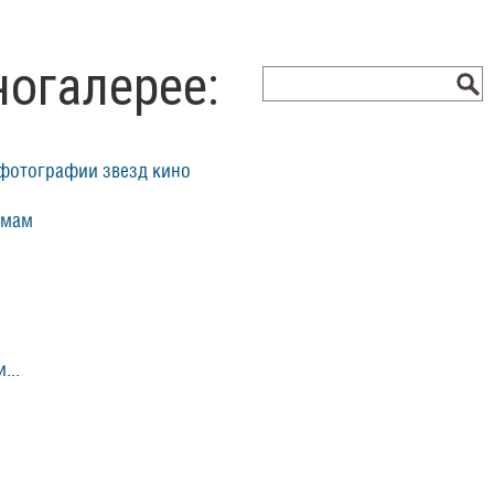
ногалерее:
фотографии звезд кино
ьмам
...