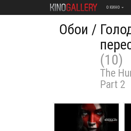
О КИНО
Обои
/
Голо
пере
(10)
The Hu
Part 2