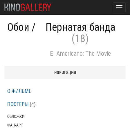
Toggl
navig
Обои
/
Пернатая банда
(18)
El Americano: The Movie
навигация
О ФИЛЬМЕ
ПОСТЕРЫ
(4)
ОБЛОЖКИ
ФАН-АРТ