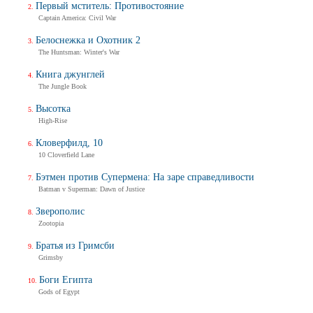
Первый мститель: Противостояние
Captain America: Civil War
Белоснежка и Охотник 2
The Huntsman: Winter's War
Книга джунглей
The Jungle Book
Высотка
High-Rise
Кловерфилд, 10
10 Cloverfield Lane
Бэтмен против Супермена: На заре справедливости
Batman v Superman: Dawn of Justice
Зверополис
Zootopia
Братья из Гримсби
Grimsby
Боги Египта
Gods of Egypt