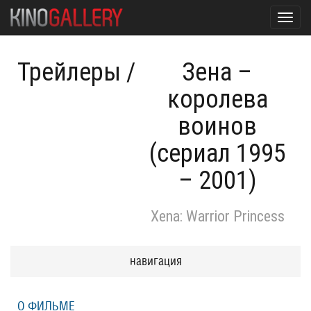
Toggl
navig
Трейлеры
/
Зена –
королева
воинов
(сериал 1995
– 2001)
Xena: Warrior Princess
навигация
О ФИЛЬМЕ