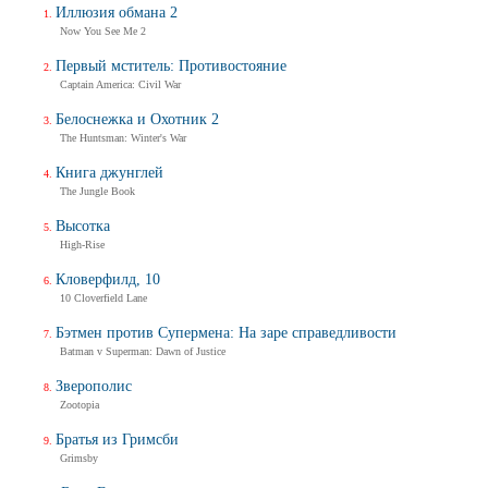
Иллюзия обмана 2
Now You See Me 2
Первый мститель: Противостояние
Captain America: Civil War
Белоснежка и Охотник 2
The Huntsman: Winter's War
Книга джунглей
The Jungle Book
Высотка
High-Rise
Кловерфилд, 10
10 Cloverfield Lane
Бэтмен против Супермена: На заре справедливости
Batman v Superman: Dawn of Justice
Зверополис
Zootopia
Братья из Гримсби
Grimsby