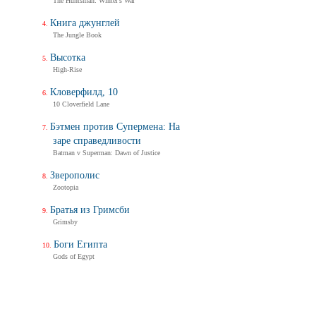
The Huntsman: Winter's War
Книга джунглей
The Jungle Book
Высотка
High-Rise
Кловерфилд, 10
10 Cloverfield Lane
Бэтмен против Супермена: На
заре справедливости
Batman v Superman: Dawn of Justice
Зверополис
Zootopia
Братья из Гримсби
Grimsby
Боги Египта
Gods of Egypt