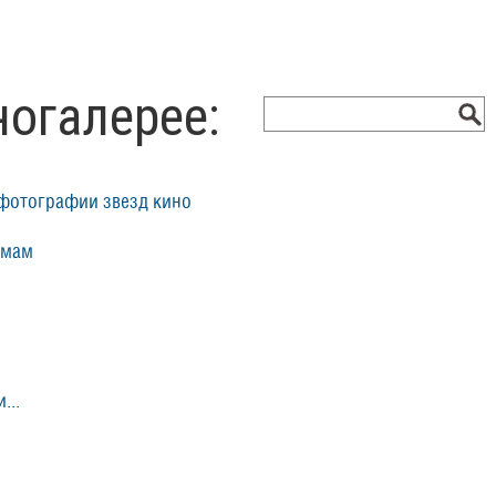
ногалерее:
фотографии звезд кино
ьмам
...