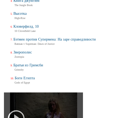
Книга джунглей
The Jungle Book
Высотка
High-Rise
Кловерфилд, 10
10 Cloverfield Lane
Бэтмен против Супермена: На заре справедливости
Batman v Superman: Dawn of Justice
Зверополис
Zootopia
Братья из Гримсби
Grimsby
Боги Египта
Gods of Egypt