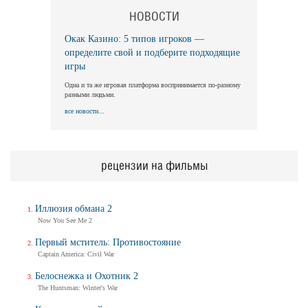
НОВОСТИ
Окак Казино: 5 типов игроков —
определите свой и подберите подходящие
игры
Одна и та же игровая платформа воспринимается по-разному
разными людьми.
все новости...
рецензии на фильмы
Иллюзия обмана 2
Now You See Me 2
Первый мститель: Противостояние
Captain America: Civil War
Белоснежка и Охотник 2
The Huntsman: Winter's War