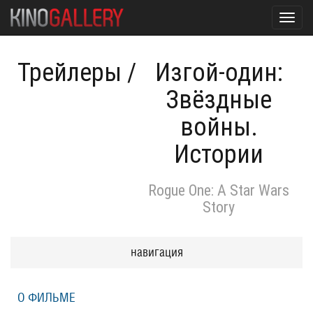
Toggl
navig
Трейлеры
/
Изгой-один:
Звёздные
войны.
Истории
Rogue One: A Star Wars
Story
навигация
О ФИЛЬМЕ