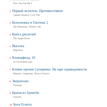
Now You See Me 2
Первый мститель: Противостояние
Captain America: Civil War
Белоснежка и Охотник 2
The Huntsman: Winter's War
Книга джунглей
The Jungle Book
Высотка
High-Rise
Кловерфилд, 10
10 Cloverfield Lane
Бэтмен против Супермена: На заре справедливости
Batman v Superman: Dawn of Justice
Зверополис
Zootopia
Братья из Гримсби
Grimsby
Боги Египта