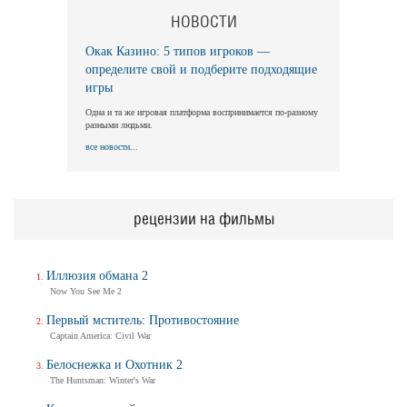
НОВОСТИ
Окак Казино: 5 типов игроков —
определите свой и подберите подходящие
игры
Одна и та же игровая платформа воспринимается по-разному
разными людьми.
все новости...
рецензии на фильмы
Иллюзия обмана 2
Now You See Me 2
Первый мститель: Противостояние
Captain America: Civil War
Белоснежка и Охотник 2
The Huntsman: Winter's War