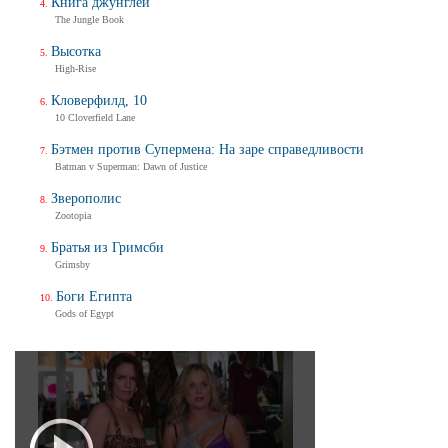
Книга джунглей
The Jungle Book
Высотка
High-Rise
Кловерфилд, 10
10 Cloverfield Lane
Бэтмен против Супермена: На заре справедливости
Batman v Superman: Dawn of Justice
Зверополис
Zootopia
Братья из Гримсби
Grimsby
Боги Египта
Gods of Egypt