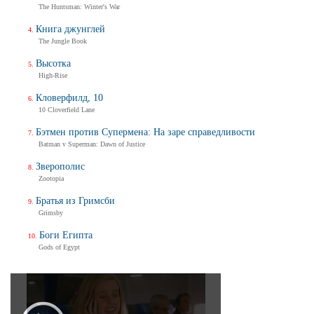
The Huntsman: Winter's War
Книга джунглей
The Jungle Book
Высотка
High-Rise
Кловерфилд, 10
10 Cloverfield Lane
Бэтмен против Супермена: На заре справедливости
Batman v Superman: Dawn of Justice
Зверополис
Zootopia
Братья из Гримсби
Grimsby
Боги Египта
Gods of Egypt