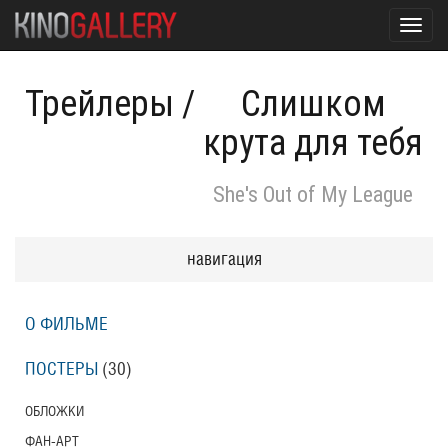
Toggl
navig
Трейлеры
/
Слишком
крута для тебя
She's Out of My League
навигация
О ФИЛЬМЕ
ПОСТЕРЫ
(30)
ОБЛОЖКИ
ФАН-АРТ