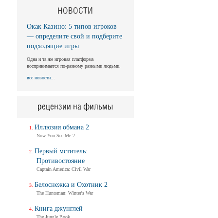
НОВОСТИ
Окак Казино: 5 типов игроков
— определите свой и подберите
подходящие игры
Одна и та же игровая платформа
воспринимается по-разному разными людьми.
все новости...
рецензии на фильмы
Иллюзия обмана 2
Now You See Me 2
Первый мститель:
Противостояние
Captain America: Civil War
Белоснежка и Охотник 2
The Huntsman: Winter's War
Книга джунглей
The Jungle Book