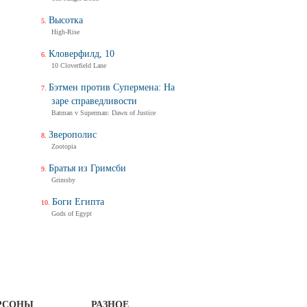
Высотка
High-Rise
Кловерфилд, 10
10 Cloverfield Lane
Бэтмен против Супермена: На
заре справедливости
Batman v Superman: Dawn of Justice
Зверополис
Zootopia
Братья из Гримсби
Grimsby
Боги Египта
Gods of Egypt
РСОНЫ
РАЗНОЕ