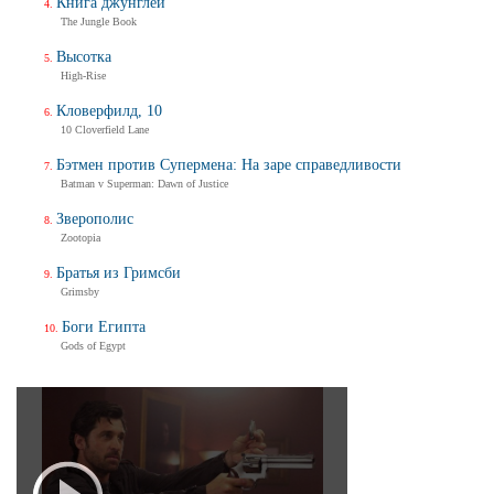
Книга джунглей
The Jungle Book
Высотка
High-Rise
Кловерфилд, 10
10 Cloverfield Lane
Бэтмен против Супермена: На заре справедливости
Batman v Superman: Dawn of Justice
Зверополис
Zootopia
Братья из Гримсби
Grimsby
Боги Египта
Gods of Egypt