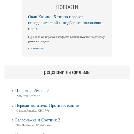
НОВОСТИ
Окак Казино: 5 типов игроков —
определите свой и подберите подходящие
игры
Одна и та же игровая платформа воспринимается по-разному
разными людьми.
все новости...
рецензии на фильмы
Иллюзия обмана 2
Now You See Me 2
Первый мститель: Противостояние
Captain America: Civil War
Белоснежка и Охотник 2
The Huntsman: Winter's War