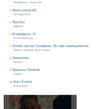
The Huntsman: Winter's War
Книга джунглей
The Jungle Book
Высотка
High-Rise
Кловерфилд, 10
10 Cloverfield Lane
Бэтмен против Супермена: На заре справедливости
Batman v Superman: Dawn of Justice
Зверополис
Zootopia
Братья из Гримсби
Grimsby
Боги Египта
Gods of Egypt