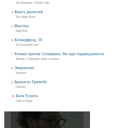
The Huntsman: Winter's War
Книга джунглей
The Jungle Book
Высотка
High-Rise
Кловерфилд, 10
10 Cloverfield Lane
Бэтмен против Супермена: На заре справедливости
Batman v Superman: Dawn of Justice
Зверополис
Zootopia
Братья из Гримсби
Grimsby
Боги Египта
Gods of Egypt