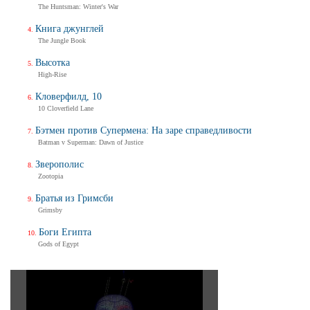
The Huntsman: Winter's War
Книга джунглей
The Jungle Book
Высотка
High-Rise
Кловерфилд, 10
10 Cloverfield Lane
Бэтмен против Супермена: На заре справедливости
Batman v Superman: Dawn of Justice
Зверополис
Zootopia
Братья из Гримсби
Grimsby
Боги Египта
Gods of Egypt