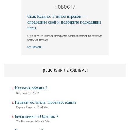
НОВОСТИ
Окак Казино: 5 типов игроков —
определите свой и подберите подходящие
игры
Одна и та же игровая платформа воспринимается по-разному
разными людьми.
все новости...
рецензии на фильмы
Иллюзия обмана 2
Now You See Me 2
Первый мститель: Противостояние
Captain America: Civil War
Белоснежка и Охотник 2
The Huntsman: Winter's War