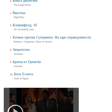
Книга джунглей
The Jungle Book
Высотка
High-Rise
Кловерфилд, 10
10 Cloverfield Lane
Бэтмен против Супермена: На заре справедливости
Batman v Superman: Dawn of Justice
Зверополис
Zootopia
Братья из Гримсби
Grimsby
Боги Египта
Gods of Egypt