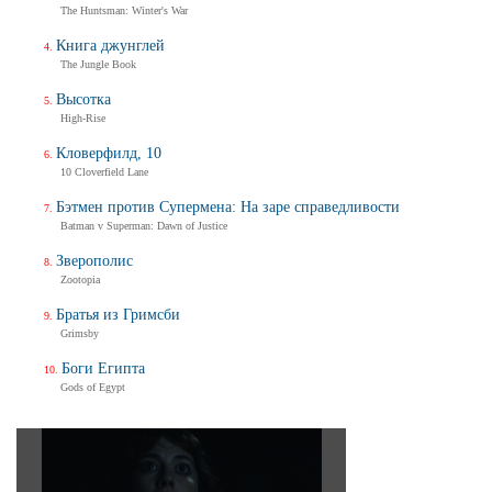
The Huntsman: Winter's War
Книга джунглей
The Jungle Book
Высотка
High-Rise
Кловерфилд, 10
10 Cloverfield Lane
Бэтмен против Супермена: На заре справедливости
Batman v Superman: Dawn of Justice
Зверополис
Zootopia
Братья из Гримсби
Grimsby
Боги Египта
Gods of Egypt