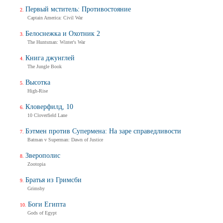
Первый мститель: Противостояние
Captain America: Civil War
Белоснежка и Охотник 2
The Huntsman: Winter's War
Книга джунглей
The Jungle Book
Высотка
High-Rise
Кловерфилд, 10
10 Cloverfield Lane
Бэтмен против Супермена: На заре справедливости
Batman v Superman: Dawn of Justice
Зверополис
Zootopia
Братья из Гримсби
Grimsby
Боги Египта
Gods of Egypt