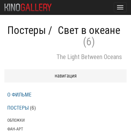
Toggl
navig
Постеры
/
Свет в океане
(6)
The Light Between Oceans
навигация
О ФИЛЬМЕ
ПОСТЕРЫ
(6)
ОБЛОЖКИ
ФАН-АРТ