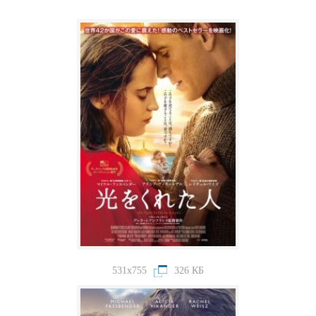
531x755
326 КБ