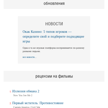
обновления
НОВОСТИ
Окак Казино: 5 типов игроков —
определите свой и подберите подходящие
игры
Одна и та же игровая платформа воспринимается по-разному
разными людьми.
все новости...
рецензии на фильмы
Иллюзия обмана 2
Now You See Me 2
Первый мститель: Противостояние
Captain America: Civil War