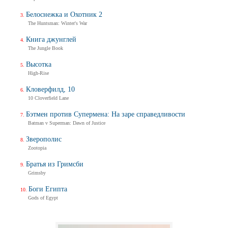
Белоснежка и Охотник 2
The Huntsman: Winter's War
Книга джунглей
The Jungle Book
Высотка
High-Rise
Кловерфилд, 10
10 Cloverfield Lane
Бэтмен против Супермена: На заре справедливости
Batman v Superman: Dawn of Justice
Зверополис
Zootopia
Братья из Гримсби
Grimsby
Боги Египта
Gods of Egypt