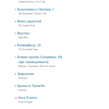
Captain America: Civil War
Белоснежка и Охотник 2
The Huntsman: Winter's War
Книга джунглей
The Jungle Book
Высотка
High-Rise
Кловерфилд, 10
10 Cloverfield Lane
Бэтмен против Супермена: На
заре справедливости
Batman v Superman: Dawn of Justice
Зверополис
Zootopia
Братья из Гримсби
Grimsby
Боги Египта
Gods of Egypt