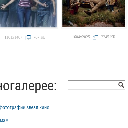
1604x2025
2245 КБ
1161x1467
787 КБ
ногалерее:
фотографии звезд кино
ьмам