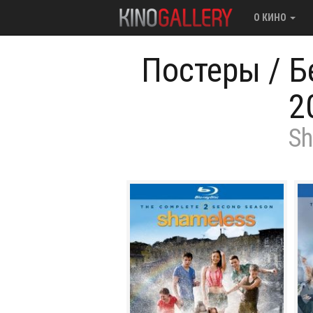
О КИНО
Постеры
/
Б
2
Sh