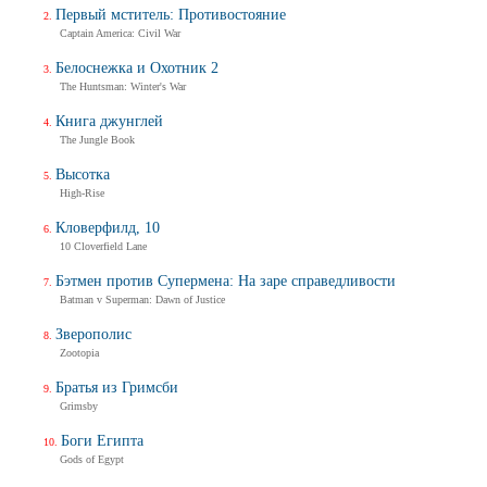
Первый мститель: Противостояние
Captain America: Civil War
Белоснежка и Охотник 2
The Huntsman: Winter's War
Книга джунглей
The Jungle Book
Высотка
High-Rise
Кловерфилд, 10
10 Cloverfield Lane
Бэтмен против Супермена: На заре справедливости
Batman v Superman: Dawn of Justice
Зверополис
Zootopia
Братья из Гримсби
Grimsby
Боги Египта
Gods of Egypt