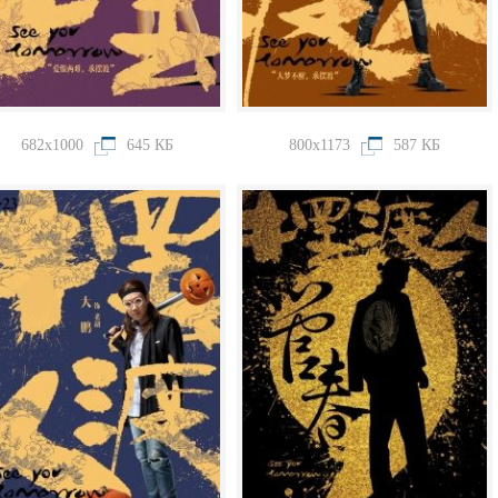
682x1000
645 КБ
800x1173
587 КБ