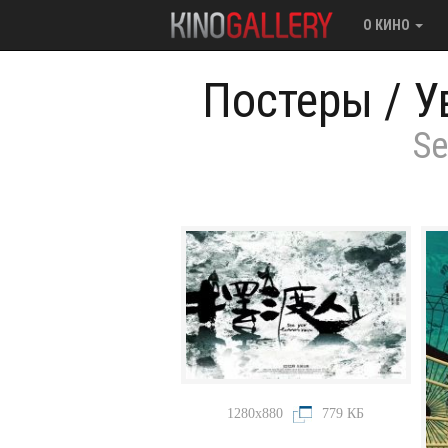
О КИНО
Постеры
/
У
Se
1280x880
779 КБ