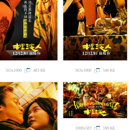
563x1000
483 КБ
563x1000
540 КБ
1000x583
598 КБ