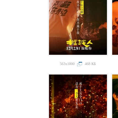
563x1000
468 КБ