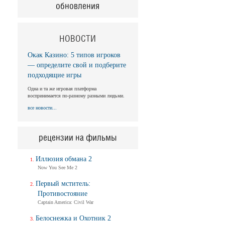
обновления
НОВОСТИ
Окак Казино: 5 типов игроков
— определите свой и подберите
подходящие игры
Одна и та же игровая платформа
воспринимается по-разному разными людьми.
все новости...
рецензии на фильмы
Иллюзия обмана 2
Now You See Me 2
Первый мститель:
Противостояние
Captain America: Civil War
Белоснежка и Охотник 2