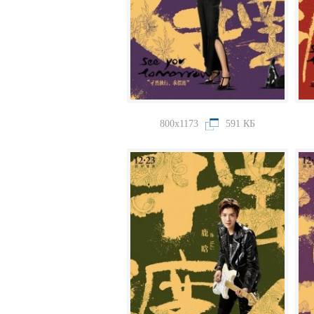
800x1173
591 КБ