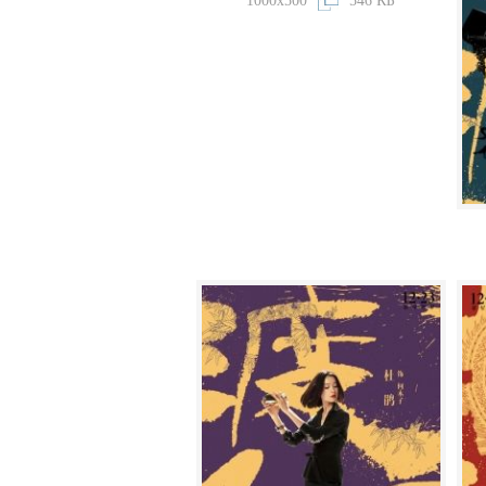
1000x500
546 КБ