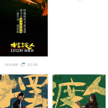
563x1000
432 КБ