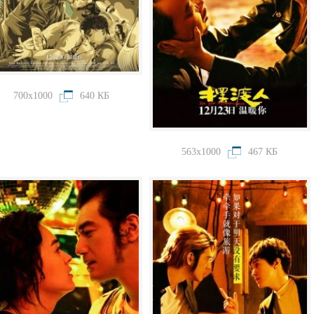
700x1000
640 КБ
563x1000
467 КБ