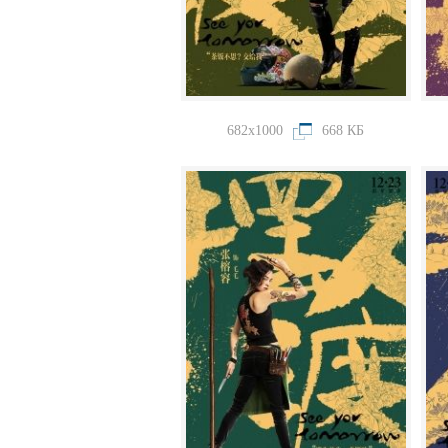
682x1000
668 КБ