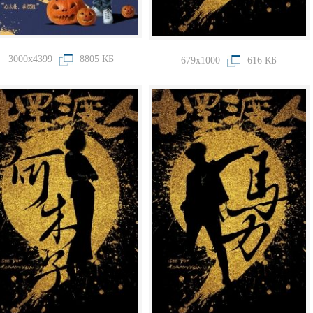
3000x4399
8805 КБ
679x1000
616 КБ