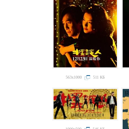
563x1000
511 КБ