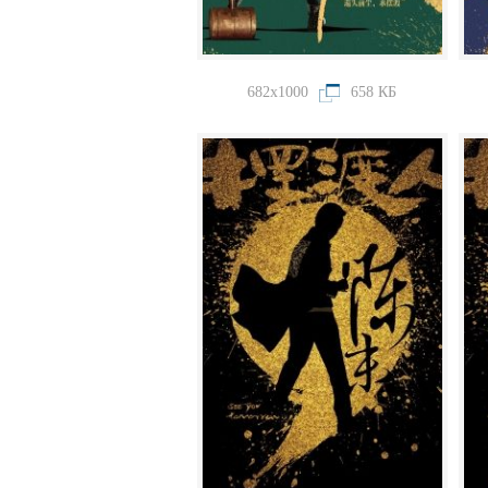
682x1000
658 КБ