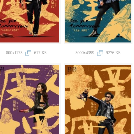
800x1173
617 КБ
3000x4399
9276 КБ