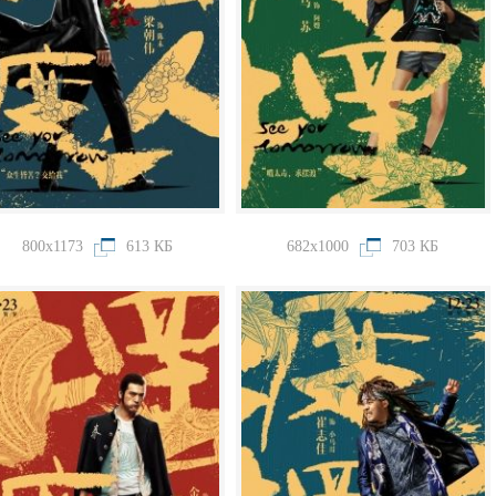
800x1173
613 КБ
682x1000
703 КБ