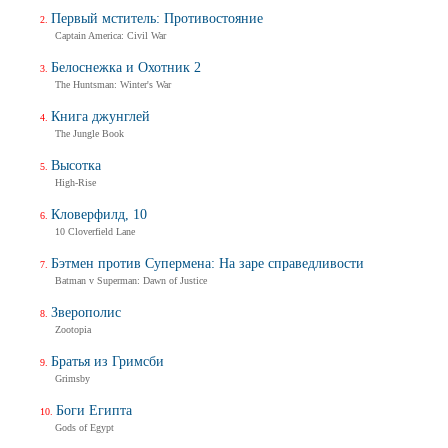
Первый мститель: Противостояние
Captain America: Civil War
Белоснежка и Охотник 2
The Huntsman: Winter's War
Книга джунглей
The Jungle Book
Высотка
High-Rise
Кловерфилд, 10
10 Cloverfield Lane
Бэтмен против Супермена: На заре справедливости
Batman v Superman: Dawn of Justice
Зверополис
Zootopia
Братья из Гримсби
Grimsby
Боги Египта
Gods of Egypt