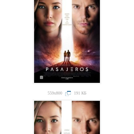
559x800
191 КБ