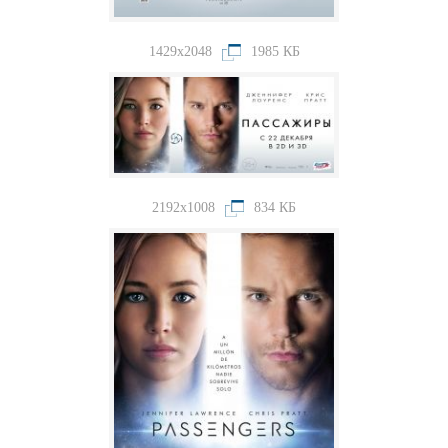
1429x2048
1985 КБ
2192x1008
834 КБ