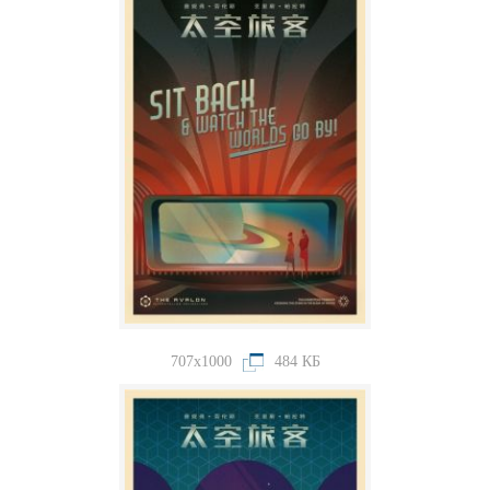
707x1000
484 КБ