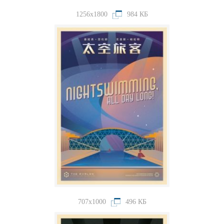
1256x1800
984 КБ
707x1000
496 КБ