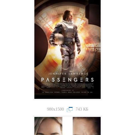
980x1500
743 КБ